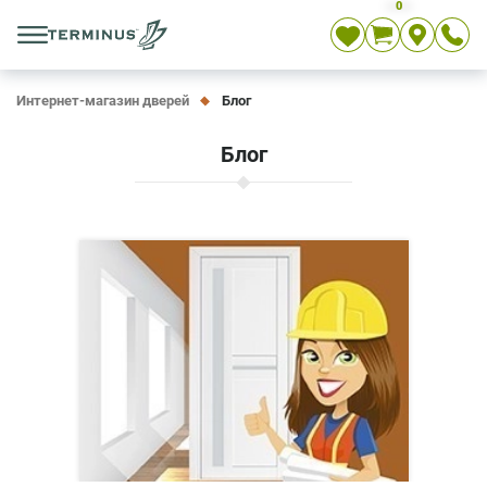
0
Укр
Рус
En
Интернет-магазин дверей
Блог
Блог