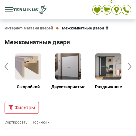
0
Укр
Рус
En
Интернет-магазин дверей
Межкомнатные двери 🚪
Межкомнатные двери
е
С коробкой
Двухстворчатые
Раздвижные
Д
Фильтры
Сортировать:
Новинки