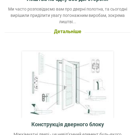
Ми часто розповідаємо вам про дверні полотна, та сьогодні
вирішили приділити увагу погонажним виробам, зокрема
лиштві...
Детальніше
Конструкція дверного блоку
Міжкімнатні двері - це невід’ємний елемент будь-якого