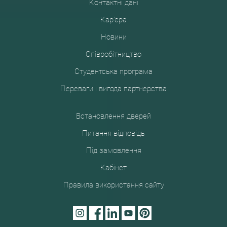
Контактні дані
Кар'єра
Новини
Співробітництво
Студентська програма
Переваги і вигода партнерства
Встановлення дверей
Питання відповідь
Під замовлення
Кабінет
Правила використання сайту