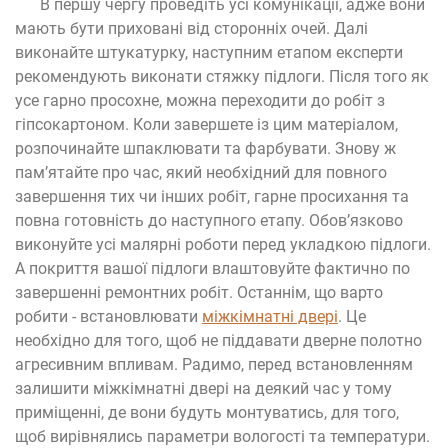
В першу чергу проведіть усі комунікації, адже вони
мають бути приховані від сторонніх очей. Далі
виконайте штукатурку, наступним етапом експерти
рекомендують виконати стяжку підлоги. Після того як
усе гарно просохне, можна переходити до робіт з
гіпсокартоном. Коли завершете із цим матеріалом,
розпочинайте шпаклювати та фарбувати. Знову ж
пам’ятайте про час, який необхідний для повного
завершення тих чи інших робіт, гарне просихання та
повна готовність до наступного етапу. Обов’язково
виконуйте усі малярні роботи перед укладкою підлоги.
А покриття вашої підлоги влаштовуйте фактично по
завершенні ремонтних робіт. Останнім, що варто
робити - встановлювати
міжкімнатні двері
. Це
необхідно для того, щоб не піддавати дверне полотно
агресивним впливам. Радимо, перед встановленням
залишити міжкімнатні двері на деякий час у тому
приміщенні, де вони будуть монтуватись, для того,
щоб вирівнялись параметри вологості та температури.