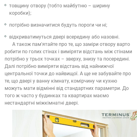
товщину отвору (тобто майбутню – ширину
коробки);
потрібно визначитися будуть пороги чи ні;
відкриватимуться двері всередину або назовні.
А також пам'ятайте про те, що заміри отвору варто
робити по голих стінах і виміряти відстань між стінами
потрібно у трьох точках – зверху, знизу та посередині.
Далі потрібно виміряти відстань від найнижчої
центральної точки до найвищої. А ще не забувайте про
те, що двері у ванну кімнату, комірчину чи кухню
можуть мати відмінні від стандартних параметри. До
того ж часто у будинках та квартирах маємо
нестандартні міжкімнатні двері.