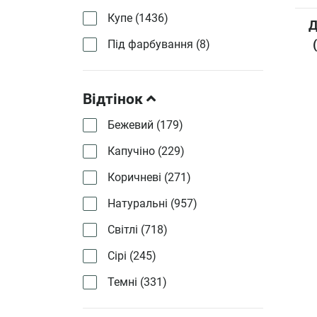
Купе (
1436
)
Д
Під фарбування (
8
)
Відтінок
Бежевий (
179
)
Капучіно (
229
)
Коричневі (
271
)
Натуральні (
957
)
Світлі (
718
)
Сірі (
245
)
Темні (
331
)