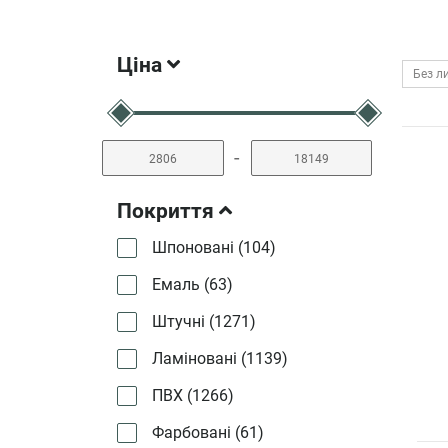
Ціна
Без л
-
Покриття
Шпоновані (
104
)
Емаль (
63
)
Штучні (
1271
)
Ламіновані (
1139
)
ПВХ (
1266
)
Фарбовані (
61
)