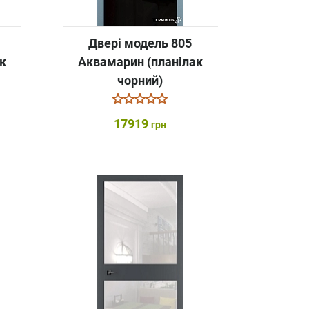
Двері модель 805
к
Аквамарин (планілак
чорний)
17919
грн