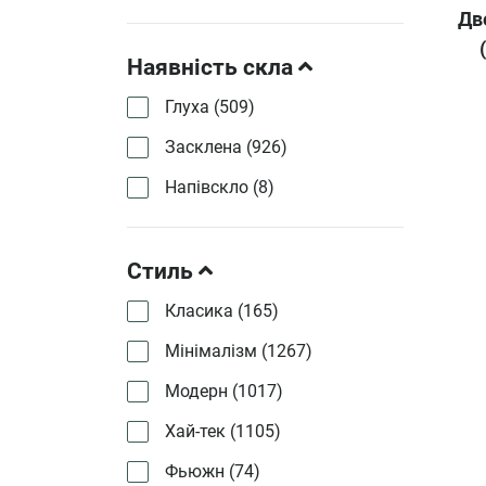
Дв
Наявність скла
Глуха (
509
)
Засклена (
926
)
Напівскло (
8
)
Стиль
Класика (
165
)
Мінімалізм (
1267
)
Модерн (
1017
)
Хай-тек (
1105
)
Фьюжн (
74
)