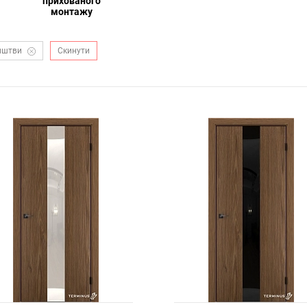
прихованого
монтажу
иштви
Скинути