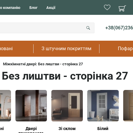
В дитя
Подвійні
о компанію
Блог
Акції
В кух
Прихованого монтажу
В ванн
Розпашні
В туал
Розсувні
+38(067)236
В рест
На дач
овані
З штучним покриттям
Пофар
Міжкімнатні двері: Без лиштви - сторінка 27
 Без лиштви - сторінка 27
ні
Двері
Зі склом
Білий