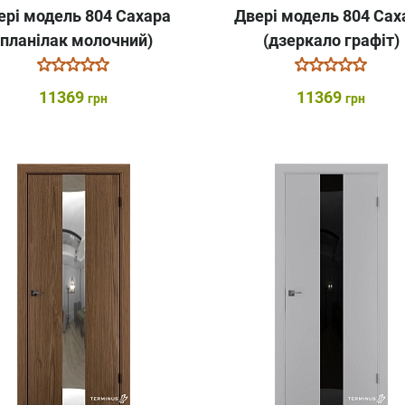
ері модель 804 Сахара
Двері модель 804 Сах
(планілак молочний)
(дзеркало графіт)
11369
11369
грн
грн