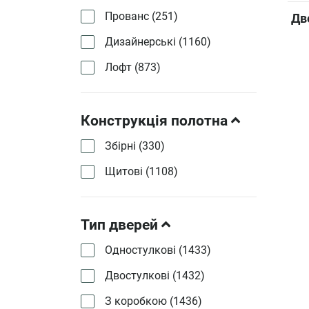
Прованс (
251
)
Дв
Дизайнерські (
1160
)
Лофт (
873
)
Конструкція полотна
Збірні (
330
)
Щитові (
1108
)
Тип дверей
Одностулкові (
1433
)
Двостулкові (
1432
)
З коробкою (
1436
)