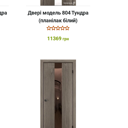
дра
Двері модель 804 Тундра
(планілак білий)
11369
грн