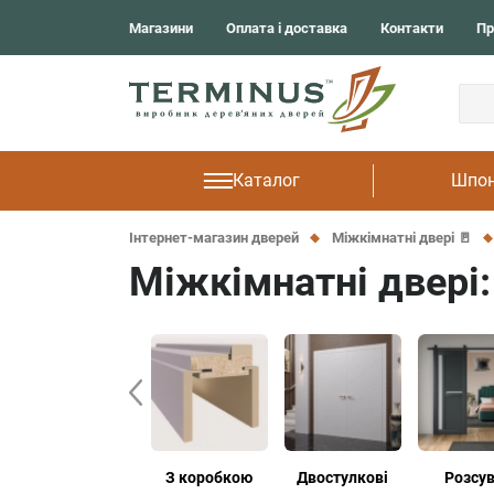
Solid
м. Одеса
Магазини
Оплата і доставка
Контакти
Пр
Light
м. Рівне
UkrDoors
м. Тернопіль
Фарбовані
Cardium Porta
Frezato
Каталог
Шпон
Інтернет-магазин дверей
Міжкімнатні двері 🚪
Міжкімнатні двері:
Фарбовані
З коробкою
Двостулкові
Розсув