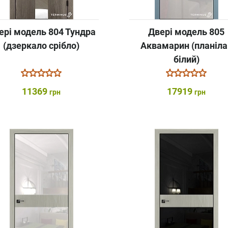
ері модель 804 Тундра
Двері модель 805
(дзеркало срібло)
Аквамарин (планіла
білий)
11369
17919
грн
грн