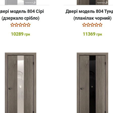
вері модель 804 Сірі
Двері модель 804 Тун
(дзеркало срібло)
(планілак чорний)
10289
11369
грн
грн