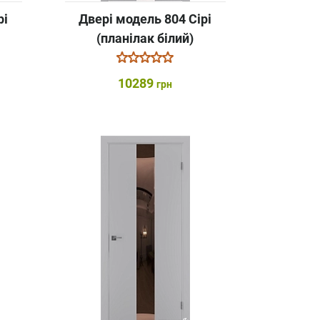
рі
Двері модель 804 Сірі
(планілак білий)
10289
грн