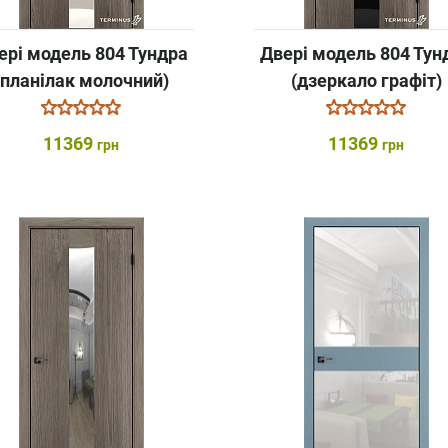
ері модель 804 Тундра
Двері модель 804 Тун
(планілак молочний)
(дзеркало графіт)
11369
11369
грн
грн