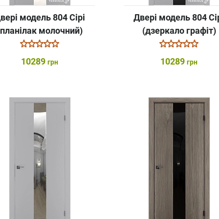
вері модель 804 Сірі
Двері модель 804 Сі
(планілак молочний)
(дзеркало графіт)
10289
10289
грн
грн