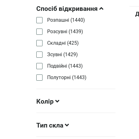
Спосіб відкривання
Д
Розпашні (
1440
)
Розсувні (
1439
)
Складні (
425
)
Зсувні (
1429
)
Подвійні (
1443
)
Полуторні (
1443
)
Колір
Тип скла