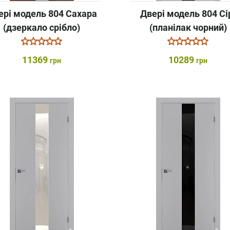
ері модель 804 Сахара
Двері модель 804 Сі
(дзеркало срібло)
(планілак чорний)
11369
10289
грн
грн