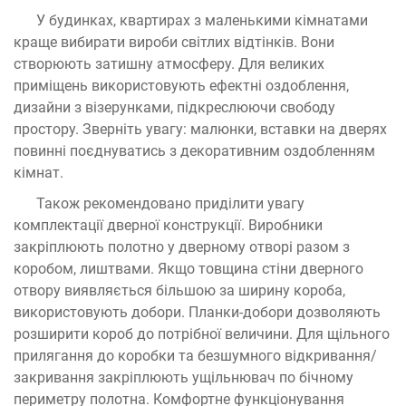
У будинках, квартирах з маленькими кімнатами
краще вибирати вироби світлих відтінків. Вони
створюють затишну атмосферу. Для великих
приміщень використовують ефектні оздоблення,
дизайни з візерунками, підкреслюючи свободу
простору. Зверніть увагу: малюнки, вставки на дверях
повинні поєднуватись з декоративним оздобленням
кімнат.
Також рекомендовано приділити увагу
комплектації дверної конструкції. Виробники
закріплюють полотно у дверному отворі разом з
коробом, лиштвами. Якщо товщина стіни дверного
отвору виявляється більшою за ширину короба,
використовують добори. Планки-добори дозволяють
розширити короб до потрібної величини. Для щільного
прилягання до коробки та безшумного відкривання/
закривання закріплюють ущільнювач по бічному
периметру полотна. Комфортне функціонування