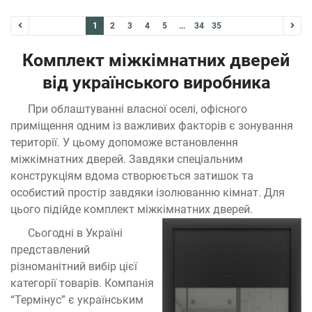
1
2
3
4
5
...
34
35
Комплект міжкімнатних дверей
від українського виробника
При облаштуванні власної оселі, офісного
приміщення одним із важливих факторів є зонування
території. У цьому допоможе встановлення
міжкімнатних дверей. Завдяки спеціальним
конструкціям вдома створюється затишок та
особистий простір завдяки ізолюванню кімнат. Для
цього підійде комплект міжкімнатних дверей.
Сьогодні в Україні
представлений
різноманітний вибір цієї
категорії товарів. Компанія
“Термінус” є українським