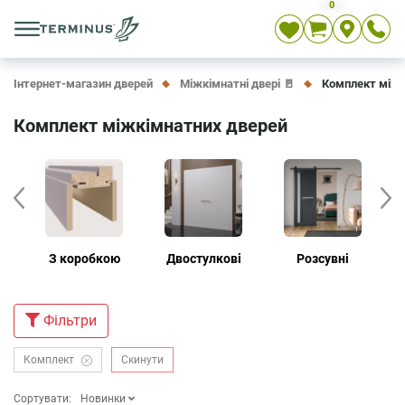
0
Укр
Рос
En
Інтернет-магазин дверей
Міжкімнатні двері 🚪
Комплект міжк
Комплект міжкімнатних дверей
З коробкою
Двостулкові
Розсувні
Дв
Фiльтри
Комплект
Скинути
Сортувати:
Новинки