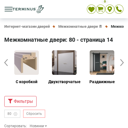
0
Укр
Рус
En
Интернет-магазин дверей
Межкомнатные двери 🚪
Межкомна
Межкомнатные двери: 80 - страница 14
е
С коробкой
Двухстворчатые
Раздвижные
Д
Фильтры
80
Сбросить
Сортировать:
Новинки