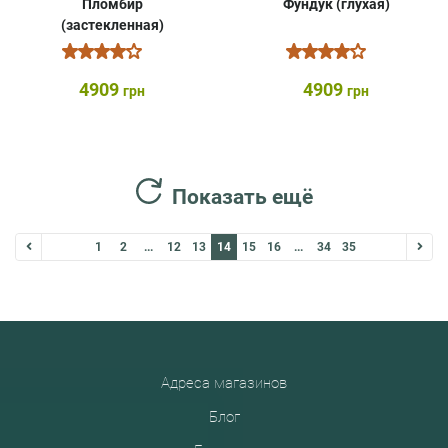
Пломбир
Фундук (глухая)
(застекленная)
4909
4909
грн
грн
Показать ещё
1
2
...
12
13
14
15
16
...
34
35
Адреса магазинов
Блог