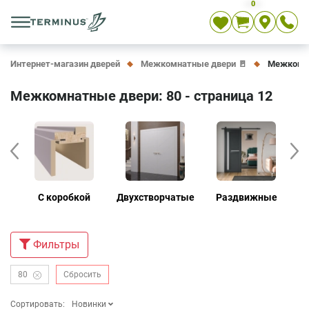
0
Укр
Рус
En
Интернет-магазин дверей
Межкомнатные двери 🚪
Межкомна
Межкомнатные двери: 80 - страница 12
е
С коробкой
Двухстворчатые
Раздвижные
Д
Фильтры
80
Сбросить
Сортировать:
Новинки