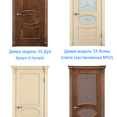
Двери модель 55 Ясень
Двери модель 55 Дуб
Crema (застекленная №03)
браун (глухая)