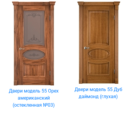
Двери модель 55 Дуб
Двери модель 55 Орех
даймонд (глухая)
американский
(остекленная №03)