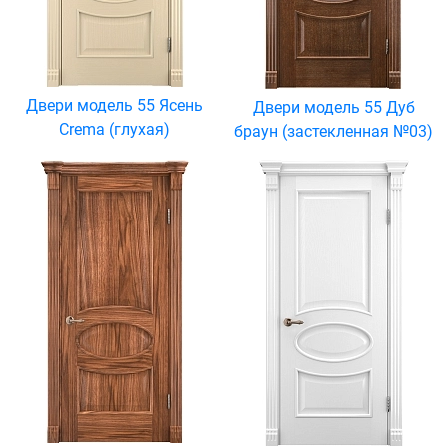
Двери модель 55 Ясень
Двери модель 55 Дуб
Crema (глухая)
браун (застекленная №03)