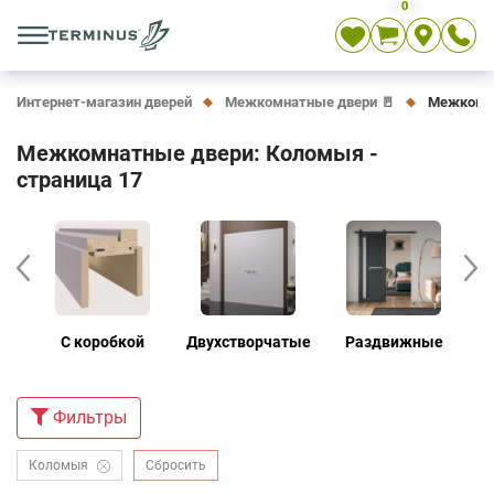
0
Укр
Рус
En
Интернет-магазин дверей
Межкомнатные двери 🚪
Межкомна
Межкомнатные двери: Коломыя -
страница 17
е
С коробкой
Двухстворчатые
Раздвижные
Д
Фильтры
Коломыя
Сбросить