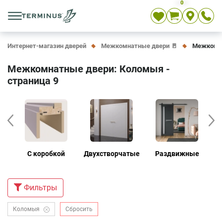
0
Укр
Рус
En
Интернет-магазин дверей
Межкомнатные двери 🚪
Межкомна
Межкомнатные двери: Коломыя -
страница 9
е
С коробкой
Двухстворчатые
Раздвижные
Д
Фильтры
Коломыя
Сбросить