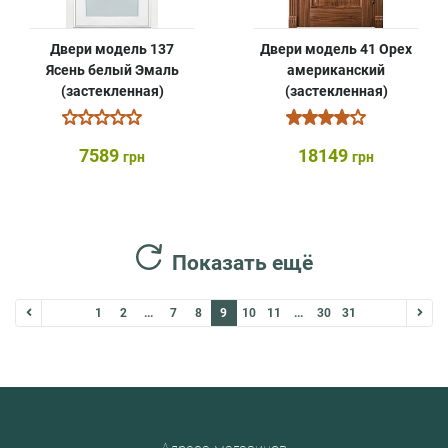
Двери модель 137
Двери модель 41 Орех
Ясень белый Эмаль
американский
(застекленная)
(застекленная)
7589
18149
грн
грн
Показать ещё
1
2
...
7
8
9
10
11
...
30
31