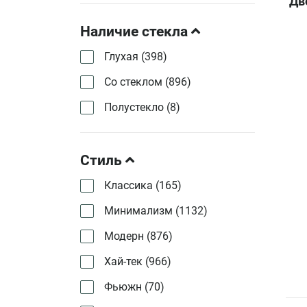
Дв
Наличие стекла
Глухая (
398
)
Со стеклом (
896
)
Полустекло (
8
)
Стиль
Классика (
165
)
Минимализм (
1132
)
Модерн (
876
)
Хай-тек (
966
)
Фьюжн (
70
)