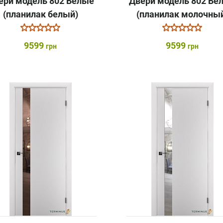
ери модель 802 Белые
Двери модель 802 Бе
(планилак белый)
(планилак молочны
9599
9599
грн
грн