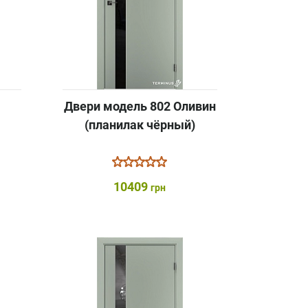
Двери модель 802 Оливин
(планилак чёрный)
10409
грн