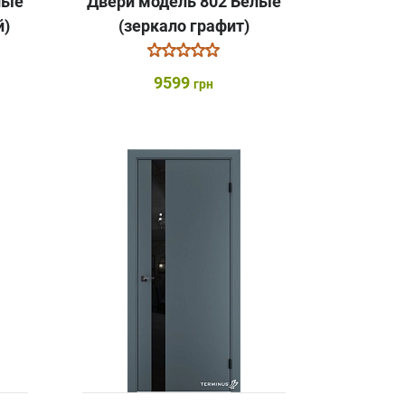
лые
Двери модель 802 Белые
й)
(зеркало графит)
9599
грн