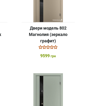
Двери модель 802
к
Магнолия (зеркало
графит)
9599
грн