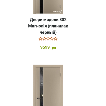
Двери модель 802
Магнолія (планилак
чёрный)
9599
грн