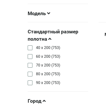
Модель
Стандартный размер
полотна
40 х 200 (
753
)
60 х 200 (
753
)
70 х 200 (
753
)
80 х 200 (
753
)
90 х 200 (
753
)
Город