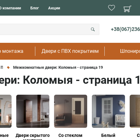
В детск
Двойные
О компании
Блог
Акции
В кухню
Скрытого монтажа
В ванну
Распашные
В туалет
Раздвижные
+38(067)236
В рестор
На дачу
о монтажа
Двери с ПВХ покрытием
Шпонир
🚪
Межкомнатные двери: Коломыя - страница 19
ри: Коломыя - страница 
жные
Двери скрытого
Со стеклом
Белый
С