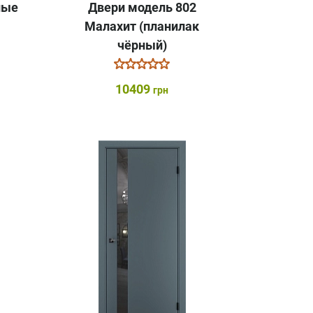
лые
Двери модель 802
Малахит (планилак
чёрный)
10409
грн