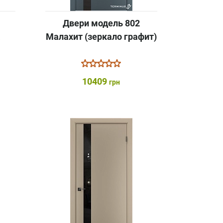
Двери модель 802
к
Малахит (зеркало графит)
10409
грн