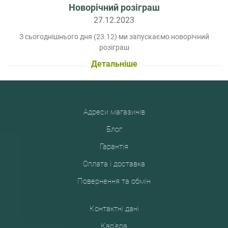
Новорічний розіграш
27.12.2023
З сьогоднішнього дня (23.12) ми запускаємо новорічний
розіграш
Детальніше
Адреси магазинів
Блог
Гарантія
Оплата і доставка
Повернення та обмін
Контактні дані
Кар'єра