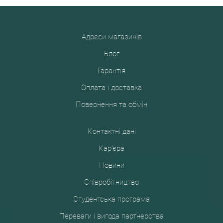
Адреси магазинів
Блог
Гарантія
Оплата і доставка
Повернення та обмін
Контактні дані
Кар'єра
Новини
Співробітництво
Студентська програма
Переваги і вигода партнерства