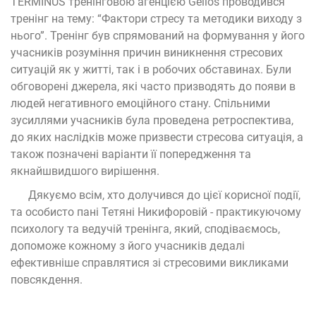
TERMINUS тренінговою агенцією Gelios проводився
тренінг на тему: “Фактори стресу та методики виходу з
нього”. Тренінг був спрямований на формування у його
учасників розуміння причин виникнення стресових
ситуацій як у житті, так і в робочих обставинах. Були
обговорені джерела, які часто призводять до появи в
людей негативного емоційного стану. Спільними
зусиллями учасників була проведена ретроспектива,
до яких наслідків може призвести стресова ситуація, а
також позначені варіанти її попередження та
якнайшвидшого вирішення.
Дякуємо всім, хто долучився до цієї корисної події,
та особисто пані Тетяні Никифоровій - практикуючому
психологу та ведучій тренінга, який, сподіваємось,
допоможе кожному з його учасників дедалі
ефективніше справлятися зі стресовими викликами
повсякдення.