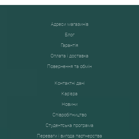
Адреси магазинів
Блог
Гарантія
Оплата і доставка
Повернення та обмін
Контактні дані
Кар'єра
Новини
Співробітництво
Студентська програма
Переваги і вигода партнерства