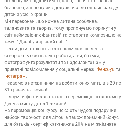
оголошуємо відкритим. Цікаво, творчо та головне -
безпечно, запрошуємо долучитися до онлайн заходу
діток з усієї України.
Ми переконані, що кожна дитина особлива,
талановита та творча, тому пропонуємо поринути у
світ неймовірних фантазій та створити композицію на
тему: " Двері у чарівний світ!"
Нехай діти втілюють свої найсміливіші ідеї та
створюють оригінальні роботи, а ви, батьки,
фотографуйте результати та надсилайте нам у
приватні повідомлення у соціальні мережі
Фейсбук
та
Інстаграм
.
Чекаємо з нетерпінням на роботи юних митців з 20 по
31 травня включно!
Підсумки фестивалю та його переможців оголосимо у
День захисту дітей 1 червня!
На переможців конкурсу чекають чудові подарунки -
набори творчості для діток, а також приємний бонус
для батьків - сертифікат-знижка 20% на міжкімнатні