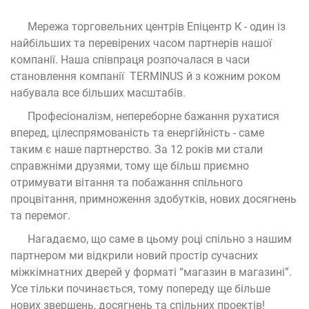
Мережа торговельних центрів Епіцентр К - один із
найбільших та перевірених часом партнерів нашої
компанії. Наша співпраця розпочалася в часи
становлення компанії TERMINUS й з кожним роком
набувала все більших масштабів.
Професіоналізм, непереборне бажання рухатися
вперед, цілеспрямованість та енергійність - саме
таким є наше партнерство. За 12 років ми стали
справжніми друзями, тому ще більш приємно
отримувати вітання та побажання спільного
процвітання, примноження здобутків, нових досягнень
та перемог.
Нагадаємо, що саме в цьому році спільно з нашим
партнером ми відкрили новий простір сучасних
міжкімнатних дверей у форматі “магазин в магазині”.
Усе тільки починається, тому попереду ще більше
нових звершень, досягнень та спільних проектів!