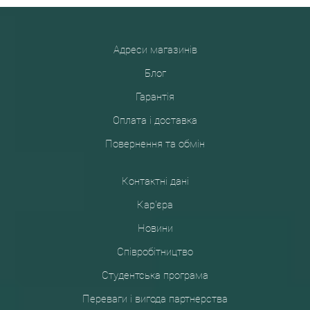
Адреси магазинів
Блог
Гарантія
Оплата і доставка
Повернення та обмін
Контактні дані
Кар'єра
Новини
Співробітництво
Студентська програма
Переваги і вигода партнерства