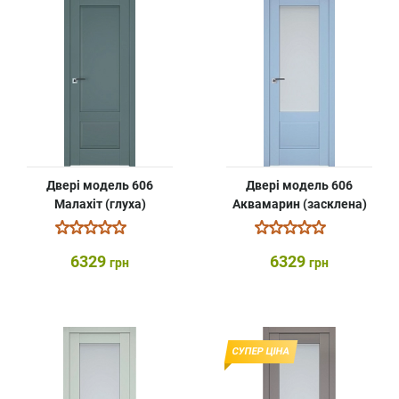
Двері модель 606
Двері модель 606
Малахіт (глуха)
Аквамарин (засклена)
6329
6329
грн
грн
СУПЕР ЦІНА