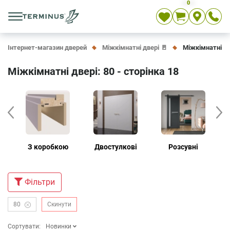
0
Укр
Рос
En
Інтернет-магазин дверей
Міжкімнатні двері 🚪
Міжкімнатні две
Міжкімнатні двері: 80 - сторінка 18
З коробкою
Двостулкові
Розсувні
Дв
Фiльтри
80
Скинути
Сортувати:
Новинки