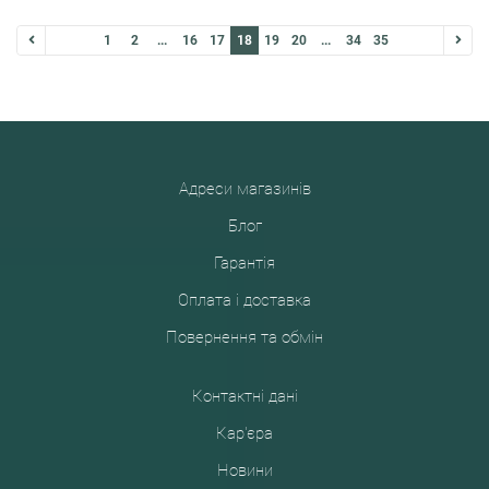
1
2
...
16
17
18
19
20
...
34
35
Адреси магазинів
Блог
Гарантія
Оплата і доставка
Повернення та обмін
Контактні дані
Кар'єра
Новини