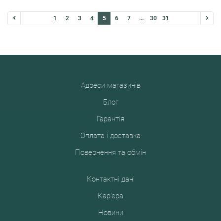
1
2
3
4
5
6
7
...
30
31
Адреси магазинів
Блог
Гарантія
Оплата і доставка
Повернення та обмін
Контактні дані
Кар'єра
Новини