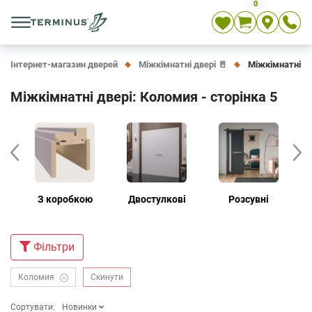
0
Укр
Рос
En
Інтернет-магазин дверей
Міжкімнатні двері 🚪
Міжкімнатні дв
Міжкімнатні двері: Коломия - сторінка 5
З коробкою
Двостулкові
Розсувні
Дв
Фiльтри
Коломия
Скинути
Сортувати:
Новинки