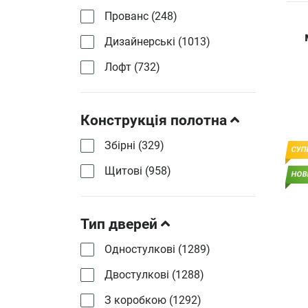
Прованс (
248
)
Дизайнерські (
1013
)
Лофт (
732
)
Конструкція полотна
Збірні (
329
)
СУП
Щитові (
958
)
НОВ
Тип дверей
Одностулкові (
1289
)
Двостулкові (
1288
)
З коробкою (
1292
)