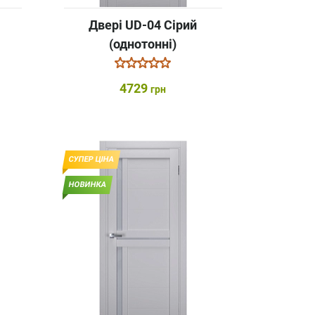
Двері UD-04 Сірий
(однотонні)
4729
грн
СУПЕР ЦІНА
НОВИНКА