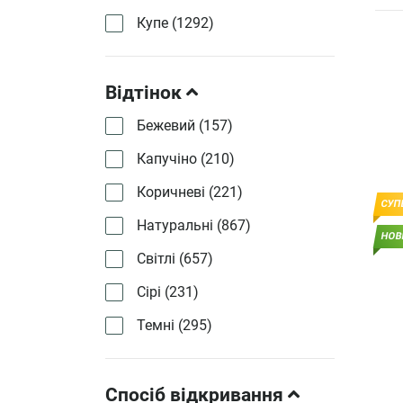
Купе (
1292
)
Відтінок
Бежевий (
157
)
Капучіно (
210
)
Коричневі (
221
)
СУП
Натуральні (
867
)
НОВ
Світлі (
657
)
Сірі (
231
)
Темні (
295
)
Спосіб відкривання