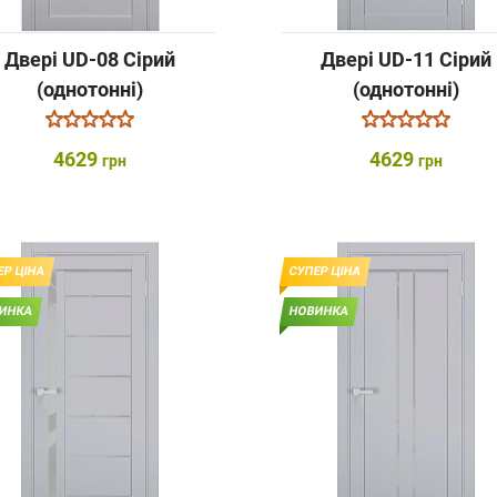
Двері UD-08 Сірий
Двері UD-11 Сірий
(однотонні)
(однотонні)
4629
4629
грн
грн
ЕР ЦІНА
СУПЕР ЦІНА
ИНКА
НОВИНКА