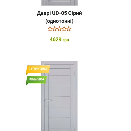
Двері UD-05 Сірий
(однотонні)
4629
грн
СУПЕР ЦІНА
НОВИНКА