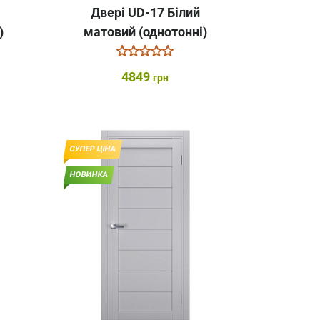
Двері UD-17 Білий
)
матовий (однотонні)
4849
грн
СУПЕР ЦІНА
НОВИНКА