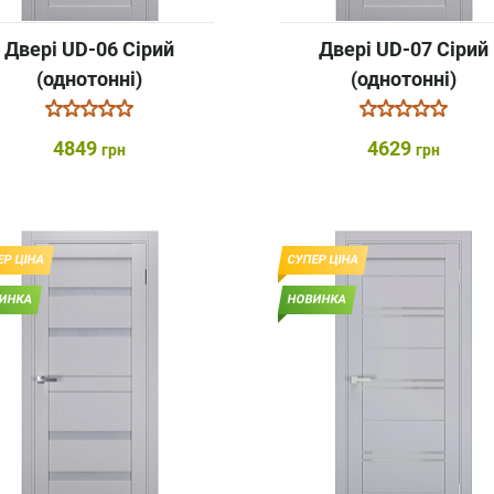
Двері UD-06 Сірий
Двері UD-07 Сірий
(однотонні)
(однотонні)
4849
4629
грн
грн
ЕР ЦІНА
СУПЕР ЦІНА
ИНКА
НОВИНКА