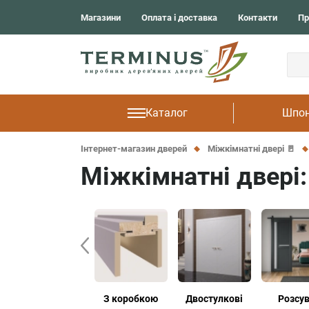
Solid
м. Одеса
Магазини
Оплата і доставка
Контакти
Пр
Light
м. Рівне
UkrDoors
м. Тернопіль
Фарбовані
Cardium Porta
Frezato
Каталог
Шпон
Інтернет-магазин дверей
Міжкімнатні двері 🚪
Міжкімнатні двері:
Фарбовані
З коробкою
Двостулкові
Розсув