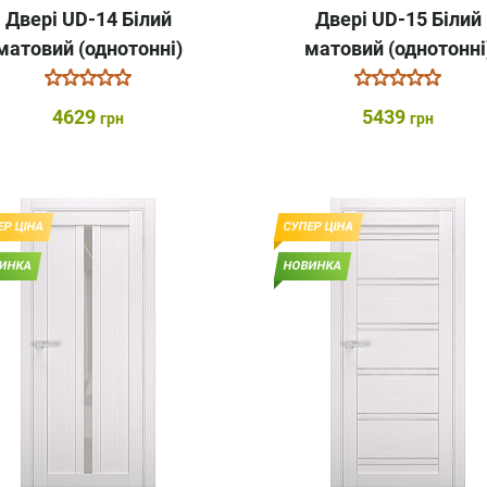
Двері UD-14 Білий
Двері UD-15 Білий
матовий (однотонні)
матовий (однотонні
4629
5439
грн
грн
ЕР ЦІНА
СУПЕР ЦІНА
ИНКА
НОВИНКА