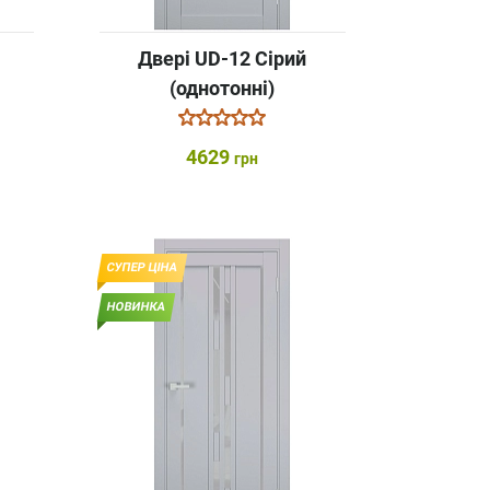
Двері UD-12 Сірий
(однотонні)
4629
грн
СУПЕР ЦІНА
НОВИНКА