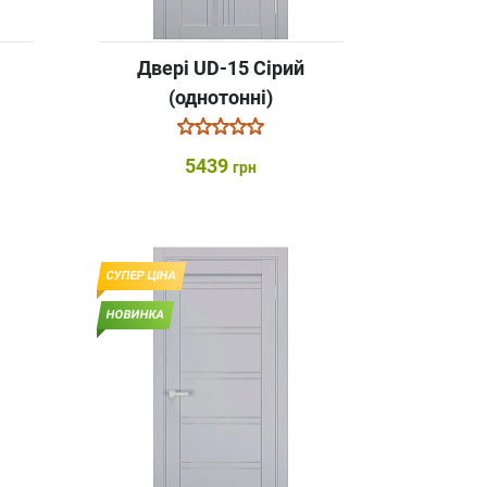
Двері UD-15 Сірий
(однотонні)
5439
грн
СУПЕР ЦІНА
НОВИНКА