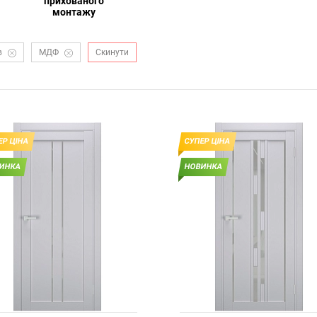
прихованого
монтажу
в
МДФ
Скинути
ЕР ЦІНА
СУПЕР ЦІНА
ИНКА
НОВИНКА