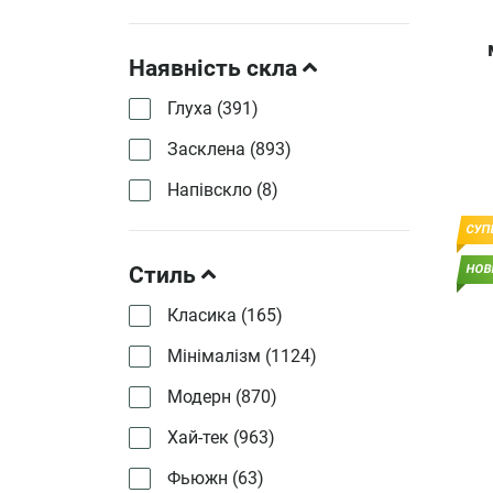
Наявність скла
Глуха (
391
)
Засклена (
893
)
Напівскло (
8
)
СУП
Стиль
НОВ
Класика (
165
)
Мінімалізм (
1124
)
Модерн (
870
)
Хай-тек (
963
)
Фьюжн (
63
)