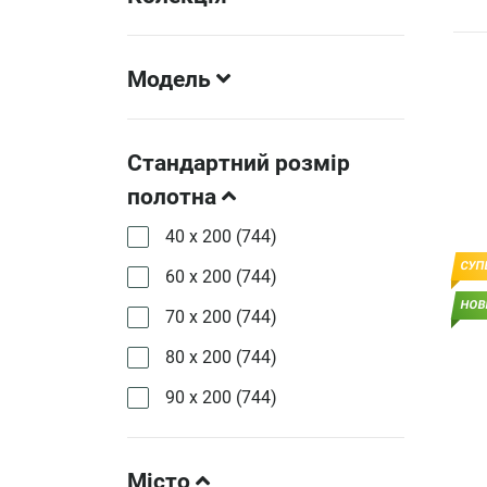
Модель
Стандартний розмір
полотна
40 х 200 (
744
)
СУП
60 х 200 (
744
)
НОВ
70 х 200 (
744
)
80 х 200 (
744
)
90 х 200 (
744
)
Місто