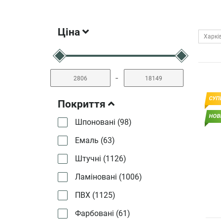
Ціна
Харкі
-
СУП
Покриття
НОВ
Шпоновані (
98
)
Емаль (
63
)
Штучні (
1126
)
Ламіновані (
1006
)
ПВХ (
1125
)
Фарбовані (
61
)