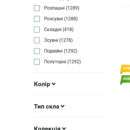
Розпашні (
1289
)
Розсувні (
1288
)
Складні (
418
)
Зсувні (
1278
)
Подвійні (
1292
)
Полуторні (
1292
)
СУП
НОВ
Колір
Тип скла
Колекція