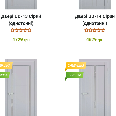
Двері UD-13 Сірий
Двері UD-14 Сірий
(однотонні)
(однотонні)
4729
4629
грн
грн
ЕР ЦІНА
СУПЕР ЦІНА
ИНКА
НОВИНКА