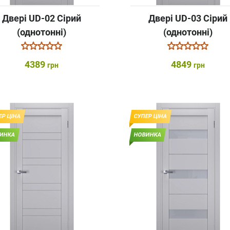
Двері UD-02 Сірий
Двері UD-03 Сірий
(однотонні)
(однотонні)
4389
4849
грн
грн
ЕР ЦІНА
СУПЕР ЦІНА
ИНКА
НОВИНКА