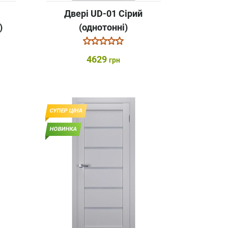
Двері UD-01 Сірий
)
(однотонні)
4629
грн
СУПЕР ЦІНА
НОВИНКА