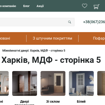
В дитя
Подвійні
о компанію
Блог
Акції
В кух
Прихованого монтажу
В ванн
Розпашні
В туал
Розсувні
+38(067)236
В рест
На дач
овані
З штучним покриттям
Пофар
Міжкімнатні двері: Харків, МДФ - сторінка 5
 Харків, МДФ - сторінка 5
ні
Двері
Зі склом
Білий