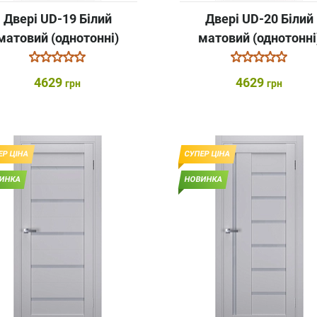
Двері UD-19 Білий
Двері UD-20 Білий
матовий (однотонні)
матовий (однотонні
4629
4629
грн
грн
ЕР ЦІНА
СУПЕР ЦІНА
ИНКА
НОВИНКА