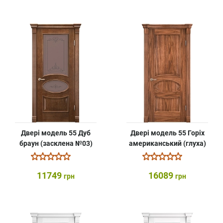
Двері модель 55 Дуб
Двері модель 55 Горіх
браун (засклена №03)
американський (глуха)
11749
16089
грн
грн