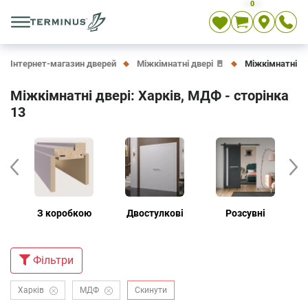
0
Укр
Рос
En
Інтернет-магазин дверей
Міжкімнатні двері 🚪
Міжкімнатні дв
Міжкімнатні двері: Харків, МДФ - сторінка
13
З коробкою
Двостулкові
Розсувні
Дв
Фiльтри
Харків
МДФ
Скинути