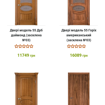
Двері модель 55 Дуб
Двері модель 55 Горіх
даймонд (засклена
американський
№03)
(засклена №03)
11749
16089
грн
грн