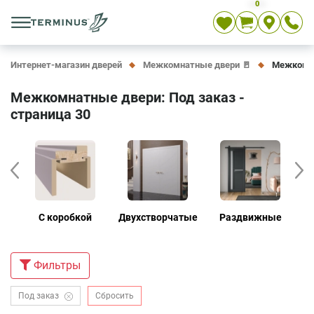
0
Укр
Рус
En
Интернет-магазин дверей
Межкомнатные двери 🚪
Межкомна
Межкомнатные двери: Под заказ -
страница 30
е
С коробкой
Двухстворчатые
Раздвижные
Д
Фильтры
Под заказ
Сбросить