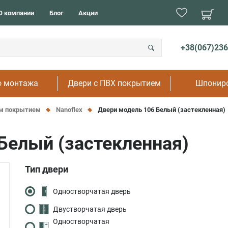
В детск
Двойные
О компании
Блог
Акции
В кухню
Скрытого монтажа
В ванну
Распашные
В туалет
Раздвижные
+38(067)236
В рестор
На дачу
о монтажа
Двери с ПВХ покрытием
Шпонир
ым покрытием
Nanoflex
Двери модель 106 Белый (застекленная)
Белый (застекленная)
Тип двери
Одностворчатая дверь
Двустворчатая дверь
Одностворчатая