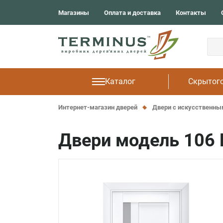
Solid
г. Одесса
Магазины
Оплата и доставка
Контакты
Light
г. Ровно
UkrDoors
г. Тернополь
Окрашенные
Cardium Porta
Frezato
Каталог
Скрытог
Интернет-магазин дверей
Двери с искусственн
Двери модель 106 