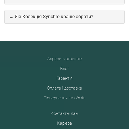
→ Які Колекція Synchro краще обрати?
Адреси магазинів
Блог
Гарантія
Оплата і доставка
Повернення та обмін
Контактні дані
Кар'єра