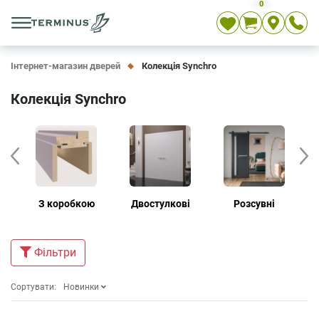
0
Укр
Рос
En
Інтернет-магазин дверей
Колекція Synchro
Колекція Synchro
З коробкою
Двостулкові
Розсувні
Дв
Фiльтри
Сортувати:
Новинки