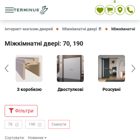
0
Укр
Рос
En
Інтернет-магазин дверей
Міжкімнатні двері 🚪
Міжкімнатні две
Міжкімнатні двері: 70, 190
З коробкою
Двостулкові
Розсувні
Дв
Фiльтри
70
190
Скинути
Сортувати:
Новинки