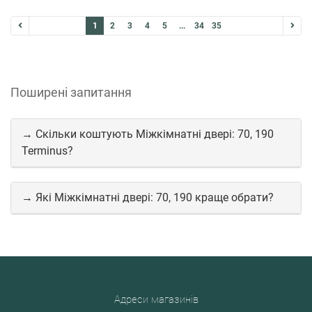
1
2
3
4
5
...
34
35
Поширені запитання
→ Скільки коштують Міжкімнатні двері: 70, 190
Terminus?
→ Які Міжкімнатні двері: 70, 190 краще обрати?
Адреси магазинів