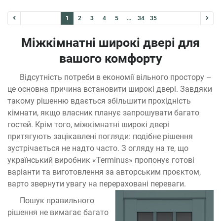
1
2
3
4
5
...
34
35
Міжкімнатні широкі двері для
вашого комфорту
Відсутність потреби в економії вільного простору –
це основна причина встановити широкі двері. Завдяки
такому рішенню вдається збільшити прохідність
кімнати, якщо власник планує запрошувати багато
гостей. Крім того, міжкімнатні широкі двері
притягують зацікавлені погляди: подібне рішення
зустрічається не надто часто. З огляду на те, що
український виробник «Terminus» пропонує готові
варіанти та виготовлення за авторським проєктом,
варто звернути увагу на перераховані переваги.
Пошук правильного
рішення не вимагає багато