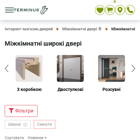
0
Укр
Рос
En
Інтернет-магазин дверей
Міжкімнатні двері 🚪
Міжкімнатні ши
Міжкімнатні широкі двері
З коробкою
Двостулкові
Розсувні
Дв
Фiльтри
Широкі
Скинути
Сортувати:
Новинки