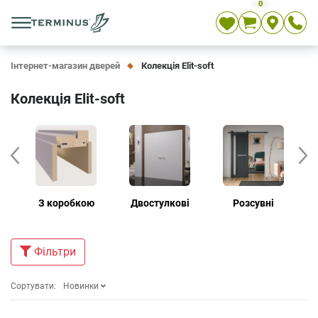
0
Укр
Рос
En
Інтернет-магазин дверей
Колекція Elit-soft
Колекція Elit-soft
З коробкою
Двостулкові
Розсувні
Дв
Фiльтри
Сортувати:
Новинки