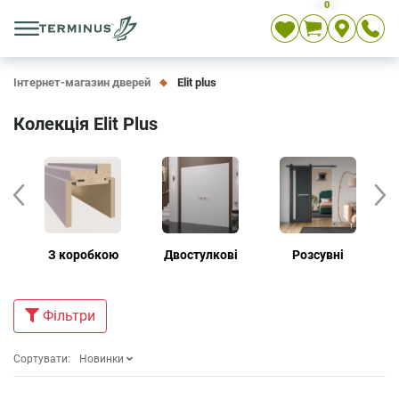
0
Укр
Рос
En
Інтернет-магазин дверей
Elit plus
Колекція Elit Plus
З коробкою
Двостулкові
Розсувні
Дв
Фiльтри
Сортувати:
Новинки