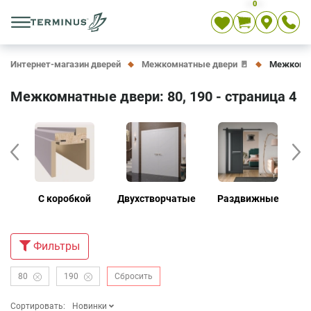
0
Укр
Рус
En
Интернет-магазин дверей
Межкомнатные двери 🚪
Межкомнат
Межкомнатные двери: 80, 190 - страница 4
е
С коробкой
Двухстворчатые
Раздвижные
Д
Фильтры
80
190
Сбросить
Сортировать:
Новинки