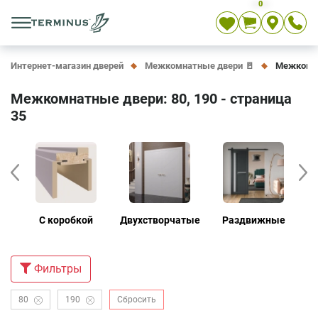
0
Укр
Рус
En
Интернет-магазин дверей
Межкомнатные двери 🚪
Межкомнат
Межкомнатные двери: 80, 190 - страница
35
е
С коробкой
Двухстворчатые
Раздвижные
Д
Фильтры
80
190
Сбросить