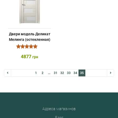
Двери модель Деликат
Мелинга (остекленная)
4877
грн
1
2
...
31
32
33
34
35
Адреса магазинов
Блог