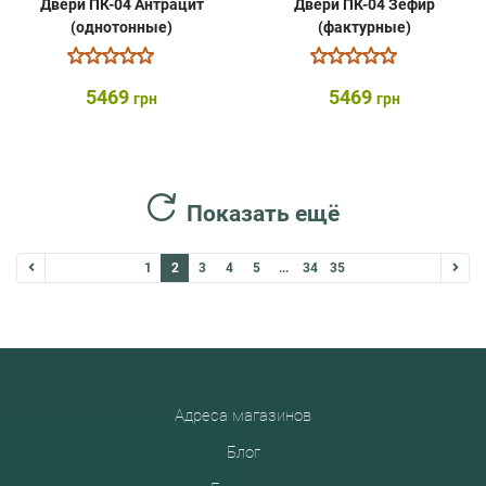
Двери ПК-04 Антрацит
Двери ПК-04 Зефир
(однотонные)
(фактурные)
5469
5469
грн
грн
Показать ещё
1
2
3
4
5
...
34
35
Адреса магазинов
Блог