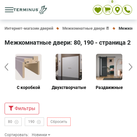
0
Укр
Рус
En
Интернет-магазин дверей
Межкомнатные двери 🚪
Межкомнат
Межкомнатные двери: 80, 190 - страница 2
е
С коробкой
Двухстворчатые
Раздвижные
Д
Фильтры
80
190
Сбросить
Сортировать:
Новинки