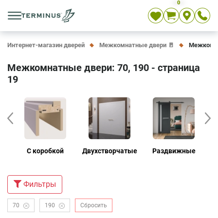
0
Укр
Рус
En
Интернет-магазин дверей
Межкомнатные двери 🚪
Межкомнат
Межкомнатные двери: 70, 190 - страница
19
е
С коробкой
Двухстворчатые
Раздвижные
Д
Фильтры
70
190
Сбросить