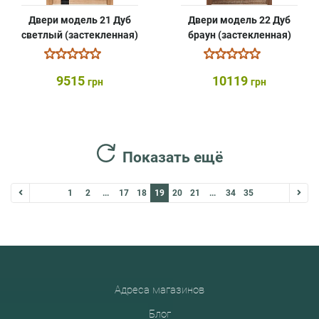
Двери модель 21 Дуб
Двери модель 22 Дуб
светлый (застекленная)
браун (застекленная)
9515
10119
грн
грн
Показать ещё
1
2
...
17
18
19
20
21
...
34
35
Адреса магазинов
Блог