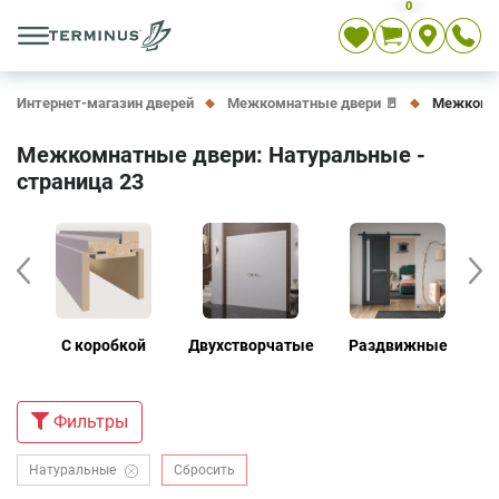
0
Укр
Рус
En
Интернет-магазин дверей
Межкомнатные двери 🚪
Межкомна
Межкомнатные двери: Натуральные -
страница 23
е
С коробкой
Двухстворчатые
Раздвижные
Д
Фильтры
Натуральные
Сбросить