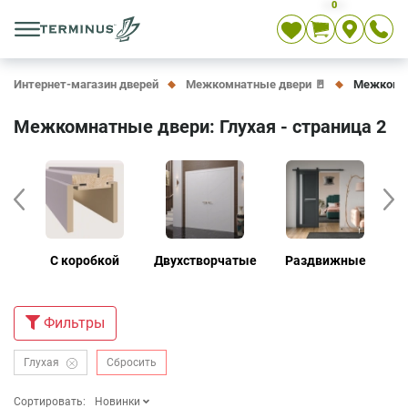
0
Укр
Рус
En
Интернет-магазин дверей
Межкомнатные двери 🚪
Межкомна
Межкомнатные двери: Глухая - страница 2
е
С коробкой
Двухстворчатые
Раздвижные
Д
Фильтры
Глухая
Сбросить
Сортировать:
Новинки