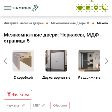
0
Укр
Рус
En
Интернет-магазин дверей
Межкомнатные двери 🚪
Межкомна
Межкомнатные двери: Черкассы, МДФ -
страница 5
е
С коробкой
Двухстворчатые
Раздвижные
Д
Фильтры
Черкассы
МДФ
Сбросить